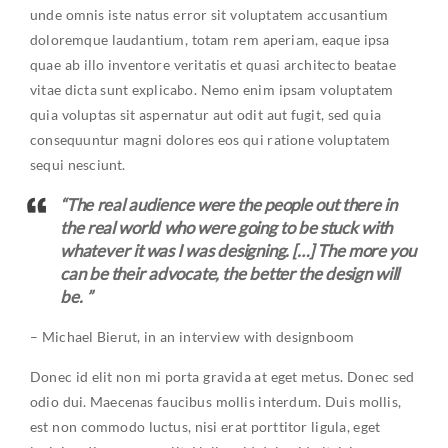
unde omnis iste natus error sit voluptatem accusantium
doloremque laudantium, totam rem aperiam, eaque ipsa
quae ab illo inventore veritatis et quasi architecto beatae
vitae dicta sunt explicabo. Nemo enim ipsam voluptatem
quia voluptas sit aspernatur aut odit aut fugit, sed quia
consequuntur magni dolores eos qui ratione voluptatem
sequi nesciunt.
“The real audience were the people out there in
the real world who were going to be stuck with
whatever it was I was designing. […] The more you
can be their advocate, the better the design will
be. ”
– Michael Bierut, in an interview with designboom
Donec id elit non mi porta gravida at eget metus. Donec sed
odio dui. Maecenas faucibus mollis interdum. Duis mollis,
est non commodo luctus, nisi erat porttitor ligula, eget