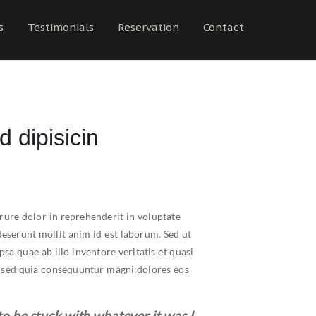
s
Testimonials
Reservation
Contact
 dipisicin
rure dolor in reprehenderit in voluptate
 deserunt mollit anim id est laborum. Sed ut
a quae ab illo inventore veritatis et quasi
t, sed quia consequuntur magni dolores eos
o be stuck with whatever it was I