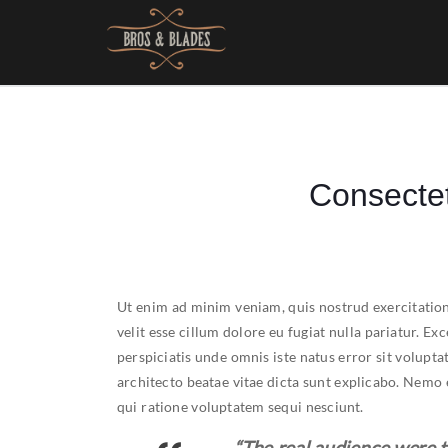
Consectet
Ut enim ad minim veniam, quis nostrud exercitation
velit esse cillum dolore eu fugiat nulla pariatur. E
perspiciatis unde omnis iste natus error sit volup
architecto beatae vitae dicta sunt explicabo. Nemo
qui ratione voluptatem sequi nesciunt.
“The real audience were t