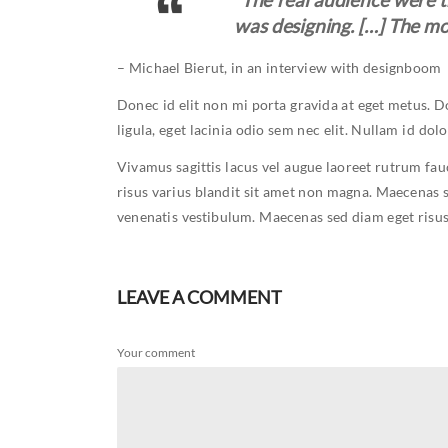
was designing. […] The mor
– Michael Bierut, in an interview with designboom
Donec id elit non mi porta gravida at eget metus. D
ligula, eget lacinia odio sem nec elit. Nullam id dolor
Vivamus sagittis lacus vel augue laoreet rutrum fa
risus varius blandit sit amet non magna. Maecenas 
venenatis vestibulum. Maecenas sed diam eget risus
LEAVE A COMMENT
Your comment