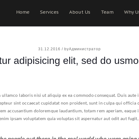
Home
Services
About Us
Team
Why U
31.12.2016
/
byАдминистратор
ur adipisicing elit, sed do usmod
 ullamco laboris nisi ut aliquip ex ea commodo consequat. Duis aute i
xcepteur sint occaecat cupidatat non proident, sunt in culpa qui officia
tatem accusantium doloremque laudantium, totam rem aperiam, eaque ips
 enim ipsam voluptatem quia voluptas sit aspernatur aut odit aut fugi
he people out there in the real world who were going t