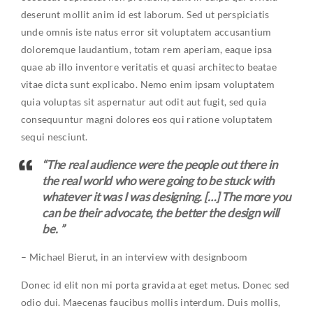
deserunt mollit anim id est laborum. Sed ut perspiciatis
unde omnis iste natus error sit voluptatem accusantium
doloremque laudantium, totam rem aperiam, eaque ipsa
quae ab illo inventore veritatis et quasi architecto beatae
vitae dicta sunt explicabo. Nemo enim ipsam voluptatem
quia voluptas sit aspernatur aut odit aut fugit, sed quia
consequuntur magni dolores eos qui ratione voluptatem
sequi nesciunt.
“The real audience were the people out there in
the real world who were going to be stuck with
whatever it was I was designing. […] The more you
can be their advocate, the better the design will
be. ”
– Michael Bierut, in an interview with designboom
Donec id elit non mi porta gravida at eget metus. Donec sed
odio dui. Maecenas faucibus mollis interdum. Duis mollis,