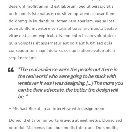
deserunt mollit anim id est laborum. Sed ut perspiciatis
unde omnis iste natus error sit voluptatem accusantium
doloremque laudantium, totam rem aperiam, eaque ipsa
quae ab illo inventore veritatis et quasi architecto beatae
vitae dicta sunt explicabo. Nemo enim ipsam voluptatem
quia voluptas sit aspernatur aut odit aut fugit, sed quia
consequuntur magni dolores eos qui ratione voluptatem
sequi nesciunt.
“The real audience were the people out there in
the real world who were going to be stuck with
whatever it was I was designing. […] The more you
can be their advocate, the better the design will
be. ”
– Michael Bierut, in an interview with designboom
Donec id elit non mi porta gravida at eget metus. Donec sed
odio dui. Maecenas faucibus mollis interdum. Duis mollis,